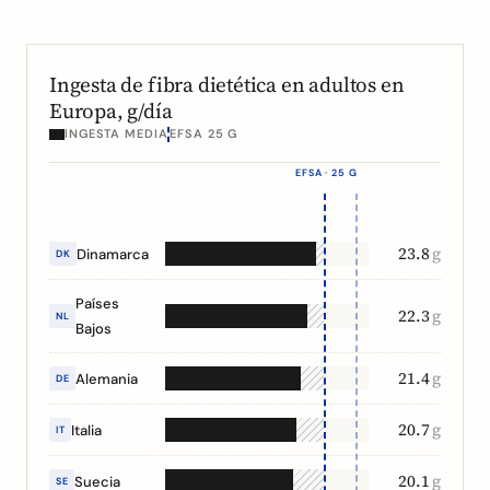
Ingesta de fibra dietética en adultos en
Europa, g/día
INGESTA MEDIA
EFSA 25 G
EFSA · 25 G
23.8
g
Dinamarca
DK
Países
22.3
g
NL
Bajos
21.4
g
Alemania
DE
20.7
g
Italia
IT
20.1
g
Suecia
SE