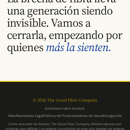
una generación siendo
invisible. Vamos a
cerrarla, empezando por
quienes
más la sienten.
© 2026 The Good Fiber Company
EUROPEAN FIBER SCIENCE
Manifiesto
Aviso Legal
Política de Privacidad
Aviso de Salud
Divulgación
Como asociado de Amazon, The Good Fiber Company obtiene ingresos por
compras que califican. Los enlaces a productos en este sitio pueden ser enlaces