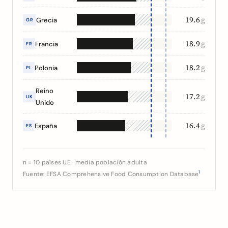
19.6
g
Grecia
GR
18.9
g
Francia
FR
18.2
g
Polonia
PL
Reino
17.2
g
UK
Unido
16.4
g
España
ES
n = 10 países UE · media población adulta
1
Fuente: EFSA Comprehensive Food Consumption Database