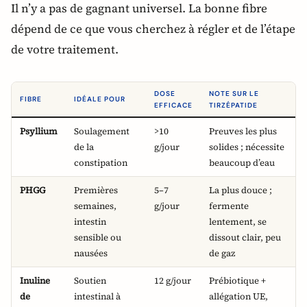
Il n’y a pas de gagnant universel. La bonne fibre
dépend de ce que vous cherchez à régler et de l’étape
de votre traitement.
DOSE
NOTE SUR LE
FIBRE
IDÉALE POUR
EFFICACE
TIRZÉPATIDE
Psyllium
Soulagement
>10
Preuves les plus
de la
g/jour
solides ; nécessite
constipation
beaucoup d’eau
PHGG
Premières
5–7
La plus douce ;
semaines,
g/jour
fermente
intestin
lentement, se
sensible ou
dissout clair, peu
nausées
de gaz
Inuline
Soutien
12 g/jour
Prébiotique +
de
intestinal à
allégation UE,