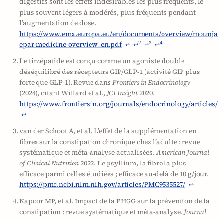
digestifs sont les effets indésirables les plus fréquents, le
plus souvent légers à modérés, plus fréquents pendant
l’augmentation de dose.
https://www.ema.europa.eu/en/documents/overview/mounja
epar-medicine-overview_en.pdf
2
3
4
↩
↩
↩
↩
Le tirzépatide est conçu comme un agoniste double
déséquilibré des récepteurs GIP/GLP-1 (activité GIP plus
forte que GLP-1). Revue dans
Frontiers in Endocrinology
(2024), citant Willard et al.,
JCI Insight
2020.
https://www.frontiersin.org/journals/endocrinology/articles/
↩
van der Schoot A, et al. L’effet de la supplémentation en
fibres sur la constipation chronique chez l’adulte : revue
systématique et méta-analyse actualisées.
American Journal
of Clinical Nutrition
2022. Le psyllium, la fibre la plus
efficace parmi celles étudiées ; efficace au-delà de 10 g/jour.
https://pmc.ncbi.nlm.nih.gov/articles/PMC9535527/
↩
Kapoor MP, et al. Impact de la PHGG sur la prévention de la
constipation : revue systématique et méta-analyse.
Journal