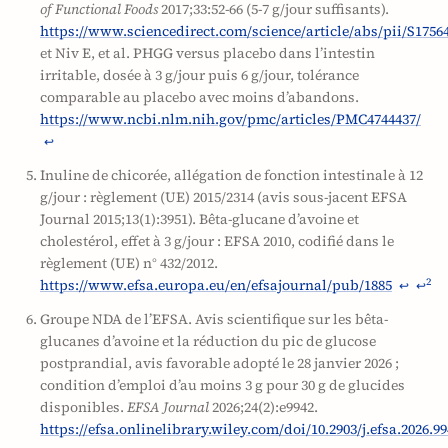
of Functional Foods
2017;33:52-66 (5-7 g/jour suffisants).
https://www.sciencedirect.com/science/article/abs/pii/S1756
et Niv E, et al. PHGG versus placebo dans l’intestin
irritable, dosée à 3 g/jour puis 6 g/jour, tolérance
comparable au placebo avec moins d’abandons.
https://www.ncbi.nlm.nih.gov/pmc/articles/PMC4744437/
↩
Inuline de chicorée, allégation de fonction intestinale à 12
g/jour : règlement (UE) 2015/2314 (avis sous-jacent EFSA
Journal 2015;13(1):3951). Bêta-glucane d’avoine et
cholestérol, effet à 3 g/jour : EFSA 2010, codifié dans le
règlement (UE) n° 432/2012.
https://www.efsa.europa.eu/en/efsajournal/pub/1885
2
↩
↩
Groupe NDA de l’EFSA. Avis scientifique sur les bêta-
glucanes d’avoine et la réduction du pic de glucose
postprandial, avis favorable adopté le 28 janvier 2026 ;
condition d’emploi d’au moins 3 g pour 30 g de glucides
disponibles.
EFSA Journal
2026;24(2):e9942.
https://efsa.onlinelibrary.wiley.com/doi/10.2903/j.efsa.2026.9