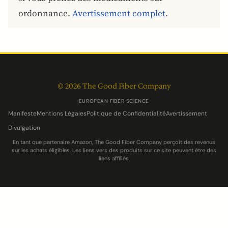
ordonnance.
Avertissement complet
.
© 2026 The Good Fiber Company
EUROPEAN FIBER SCIENCE
Manifeste
Mentions Légales
Politique de Confidentialité
Avertissement
Divulgation
En tant que partenaire Amazon, The Good Fiber Company perçoit des revenus
sur les achats éligibles. Les liens vers des produits sur ce site peuvent être des
liens affiliés.