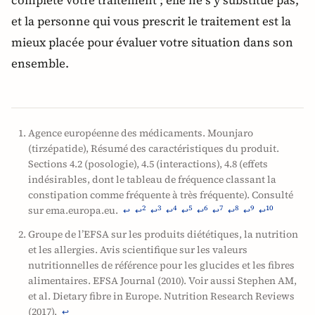
complète votre traitement ; elle ne s’y substitue pas,
et la personne qui vous prescrit le traitement est la
mieux placée pour évaluer votre situation dans son
ensemble.
Agence européenne des médicaments. Mounjaro
(tirzépatide), Résumé des caractéristiques du produit.
Sections 4.2 (posologie), 4.5 (interactions), 4.8 (effets
indésirables, dont le tableau de fréquence classant la
constipation comme fréquente à très fréquente). Consulté
sur ema.europa.eu.
2
3
4
5
6
7
8
9
10
↩
↩
↩
↩
↩
↩
↩
↩
↩
↩
Groupe de l’EFSA sur les produits diététiques, la nutrition
et les allergies. Avis scientifique sur les valeurs
nutritionnelles de référence pour les glucides et les fibres
alimentaires. EFSA Journal (2010). Voir aussi Stephen AM,
et al. Dietary fibre in Europe. Nutrition Research Reviews
(2017).
↩