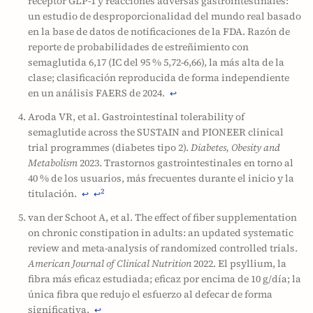
receptor GLP-1 y reacciones adversas gastrointestinales:
un estudio de desproporcionalidad del mundo real basado
en la base de datos de notificaciones de la FDA. Razón de
reporte de probabilidades de estreñimiento con
semaglutida 6,17 (IC del 95 % 5,72-6,66), la más alta de la
clase; clasificación reproducida de forma independiente
en un análisis FAERS de 2024.
↩
Aroda VR, et al. Gastrointestinal tolerability of
semaglutide across the SUSTAIN and PIONEER clinical
trial programmes (diabetes tipo 2).
Diabetes, Obesity and
Metabolism
2023. Trastornos gastrointestinales en torno al
40 % de los usuarios, más frecuentes durante el inicio y la
titulación.
2
↩
↩
van der Schoot A, et al. The effect of fiber supplementation
on chronic constipation in adults: an updated systematic
review and meta-analysis of randomized controlled trials.
American Journal of Clinical Nutrition
2022. El psyllium, la
fibra más eficaz estudiada; eficaz por encima de 10 g/día; la
única fibra que redujo el esfuerzo al defecar de forma
significativa.
↩