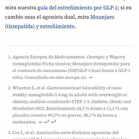
mira nuestra
guía del estreñimiento por GLP-1
; si en
cambio usas el agonista dual, mira
Mounjaro
(tirzepatida) y estreñimiento
.
Agencia Europea de Medicamentos. Ozempic y Wegovy
(semaglutida) Ficha técnica; Mounjaro (tirzepatida) para
el contraste de mecanismo (GIP/GLP-1 dual frente a GLP-1
solo). Consultado en ema.europa.eu.
↩
Wharton S, et al. Gastrointestinal tolerability of once-
weekly semaglutide 2.4 mg in adults with overweight or
obesity, análisis combinado STEP 1-3.
Diabetes, Obesity and
Metabolism
2022. Estreñimiento 24,2 % frente a 11,1 % con
placebo; eventos 99,5 % no graves, 98,1 % de leves a
moderados.
2
3
↩
↩
↩
Liu L, et al. Asociación entre distintos agonistas del