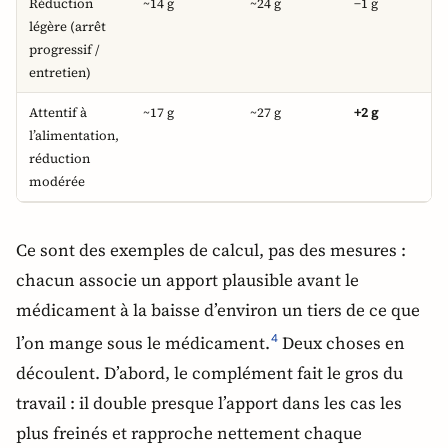
Réduction
~14 g
~24 g
−1 g
−6
légère (arrêt
progressif /
entretien)
Attentif à
~17 g
~27 g
+2 g
−3
l’alimentation,
réduction
modérée
Ce sont des exemples de calcul, pas des mesures :
chacun associe un apport plausible avant le
médicament à la baisse d’environ un tiers de ce que
l’on mange sous le médicament.
Deux choses en
4
découlent. D’abord, le complément fait le gros du
travail : il double presque l’apport dans les cas les
plus freinés et rapproche nettement chaque