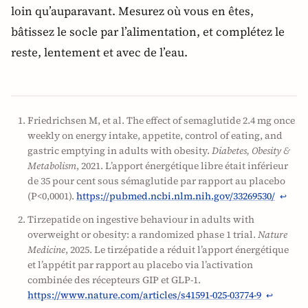
loin qu’auparavant. Mesurez où vous en êtes,
bâtissez le socle par l’alimentation, et complétez le
reste, lentement et avec de l’eau.
Friedrichsen M, et al. The effect of semaglutide 2.4 mg once
weekly on energy intake, appetite, control of eating, and
gastric emptying in adults with obesity.
Diabetes, Obesity &
Metabolism
, 2021. L’apport énergétique libre était inférieur
de 35 pour cent sous sémaglutide par rapport au placebo
(P<0,0001).
https://pubmed.ncbi.nlm.nih.gov/33269530/
↩
Tirzepatide on ingestive behaviour in adults with
overweight or obesity: a randomized phase 1 trial.
Nature
Medicine
, 2025. Le tirzépatide a réduit l’apport énergétique
et l’appétit par rapport au placebo via l’activation
combinée des récepteurs GIP et GLP-1.
https://www.nature.com/articles/s41591-025-03774-9
↩