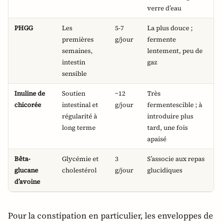
verre d’eau
PHGG
Les
5-7
La plus douce ;
premières
g/jour
fermente
semaines,
lentement, peu de
intestin
gaz
sensible
Inuline de
Soutien
~12
Très
chicorée
intestinal et
g/jour
fermentescible ; à
régularité à
introduire plus
long terme
tard, une fois
apaisé
Bêta-
Glycémie et
3
S’associe aux repas
glucane
cholestérol
g/jour
glucidiques
d’avoine
Pour la constipation en particulier, les enveloppes de