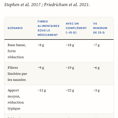
Stephen et al. 2017 ; Friedrichsen et al. 2021.
FIBRES
AVEC UN
VS
VS
ALIMENTAIRES
SCÉNARIO
COMPLÉMENT
MINIMUM
OB
SOUS LE
(~10 G)
DE 25 G
DE
MÉDICAMENT
Base basse,
~8 g
~18 g
−7 g
−1
forte
réduction
Fibres
~9 g
~19 g
−6 g
−1
limitées par
les nausées
Apport
~12 g
~22 g
−3 g
−8
moyen,
réduction
typique