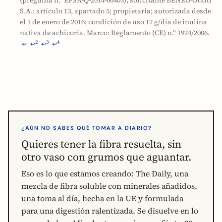
(pregunta n.º EFSA-Q-2014-00403); solicitante BENEO-Orafti
S.A.; artículo 13, apartado 5; propietaria; autorizada desde
el 1 de enero de 2016; condición de uso 12 g/día de inulina
nativa de achicoria. Marco: Reglamento (CE) n.º 1924/2006.
2
3
4
↩
↩
↩
↩
¿AÚN NO SABES QUÉ TOMAR A DIARIO?
Quieres tener la fibra resuelta, sin
otro vaso con grumos que aguantar.
Eso es lo que estamos creando: The Daily, una
mezcla de fibra soluble con minerales añadidos,
una toma al día, hecha en la UE y formulada
para una digestión ralentizada. Se disuelve en lo