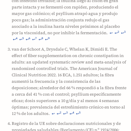
con intestino irritable; la inulina llegó al colon en gran
parte intacta y se fermentó con rapidez, produciendo el
mayor gas colónico; el psyllium atrapó agua y produjo
poco gas; la administración conjunta redujo el gas
asociado a la inulina hasta niveles próximos al placebo
por la viscosidad, no por inhibir la fermentación.
2
3
↩
↩
↩
4
5
6
7
8
9
↩
↩
↩
↩
↩
↩
van der Schoot A, Drysdale C, Whelan K, Dimidi E. The
effect of fiber supplementation on chronic constipation in
adults: an updated systematic review and meta-analysis of
randomized controlled trials. The American Journal of
Clinical Nutrition 2022. 16 ECA, 1.251 adultos; la fibra
aumentó la frecuencia y la consistencia de las
deposiciones; alrededor del 66 % respondió a la fibra frente
a cerca del 41 % con el control; psyllium específicamente
eficaz; dosis superiores a 10 g/día y al menos 4 semanas
óptimas; prevalencia del estreñimiento crónico en torno al
12 % de los adultos.
2
3
4
5
↩
↩
↩
↩
↩
Registro de la UE sobre declaraciones nutricionales y de
propiedades saludables (Reglamento (CE) n.º 1924/2006;