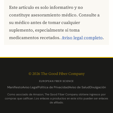
Este artículo es solo informativo y no
constituye asesoramiento médico. Consulte a
su médico antes de tomar cualquier
suplemento, especialmente si toma
medicamentos recetados.
Aviso legal completo
.
© 2026 The Good Fiber Company
EUROPEAN FIBER SCIENCE
Manifiesto
Aviso Legal
Política de Privacidad
Aviso de Salud
Divulgación
Como asociado de Amazon, The Good Fiber Company obtiene ingresos por
compras que califican. Los enlaces a productos en este sitio pueden ser enlaces
de afiliado.