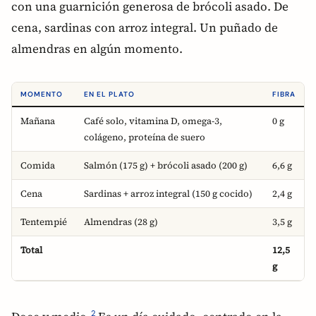
con una guarnición generosa de brócoli asado. De
cena, sardinas con arroz integral. Un puñado de
almendras en algún momento.
MOMENTO
EN EL PLATO
FIBRA
Mañana
Café solo, vitamina D, omega-3,
0 g
colágeno, proteína de suero
Comida
Salmón (175 g) + brócoli asado (200 g)
6,6 g
Cena
Sardinas + arroz integral (150 g cocido)
2,4 g
Tentempié
Almendras (28 g)
3,5 g
Total
12,5
g
2