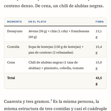
centeno denso. De cena, un chili de alubias negras.
MOMENTO
EN EL PLATO
FIBRA
Desayuno
Avena (50 g) + chía (1 cda) + frambuesas
13,1
(60 g)
g
Comida
Sopa de lentejas (150 g de lentejas) +
15,4
pan de centeno (2 rebanadas)
g
Cena
Chili de alubias negras (1 taza de
15,0
alubias) + pimiento, cebolla, tomate
g
Total
43,5
g
Cuarenta y tres gramos.
Es la misma persona, la
2
misma estructura de tres comidas y casi el cuádruple