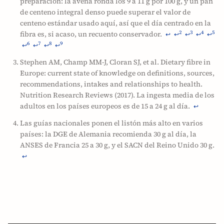
preparación: la avena ronda los 9 a 11 g por 100 g, y un pan
de centeno integral denso puede superar el valor de
centeno estándar usado aquí, así que el día centrado en la
fibra es, si acaso, un recuento conservador.
2
3
4
5
↩
↩
↩
↩
↩
6
7
8
9
↩
↩
↩
↩
Stephen AM, Champ MM-J, Cloran SJ, et al. Dietary fibre in
Europe: current state of knowledge on definitions, sources,
recommendations, intakes and relationships to health.
Nutrition Research Reviews (2017). La ingesta media de los
adultos en los países europeos es de 15 a 24 g al día.
↩
Las guías nacionales ponen el listón más alto en varios
países: la DGE de Alemania recomienda 30 g al día, la
ANSES de Francia 25 a 30 g, y el SACN del Reino Unido 30 g.
↩