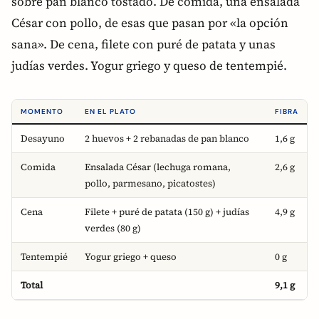
sobre pan blanco tostado. De comida, una ensalada
César con pollo, de esas que pasan por «la opción
sana». De cena, filete con puré de patata y unas
judías verdes. Yogur griego y queso de tentempié.
MOMENTO
EN EL PLATO
FIBRA
Desayuno
2 huevos + 2 rebanadas de pan blanco
1,6 g
Comida
Ensalada César (lechuga romana,
2,6 g
pollo, parmesano, picatostes)
Cena
Filete + puré de patata (150 g) + judías
4,9 g
verdes (80 g)
Tentempié
Yogur griego + queso
0 g
Total
9,1 g