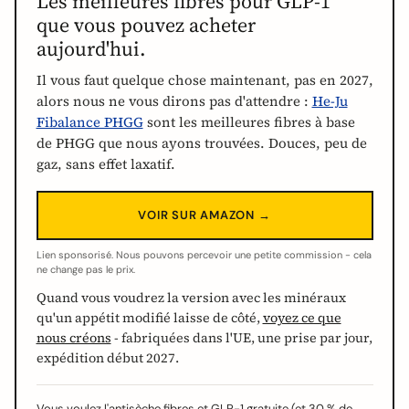
Les meilleures fibres pour GLP-1
que vous pouvez acheter
aujourd'hui.
Il vous faut quelque chose maintenant, pas en 2027,
alors nous ne vous dirons pas d'attendre :
He-Ju
Fibalance PHGG
sont les meilleures fibres à base
de PHGG que nous ayons trouvées. Douces, peu de
gaz, sans effet laxatif.
VOIR SUR AMAZON →
Lien sponsorisé. Nous pouvons percevoir une petite commission - cela
ne change pas le prix.
Quand vous voudrez la version avec les minéraux
qu'un appétit modifié laisse de côté,
voyez ce que
nous créons
- fabriquées dans l'UE, une prise par jour,
expédition début 2027.
Vous voulez l'antisèche fibres et GLP-1 gratuite (et 30 % de