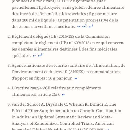
(données du fabricant) : 100 % de gomme de guar
partiellement hydrolysée, sans gluten ; denrée alimentaire
destinée à des fins médicales spéciales ; 5 g par mesure
dans 200 ml de liquide ; augmentation progressive de la
dose sous surveillance médicale.
2
3
↩
↩
↩
Règlement délégué (UE) 2016/128 de la Commission
complétant le règlement (UE) n° 609/2013 en ce qui concerne
les denrées alimentaires destinées à des fins médicales
spéciales.
2
↩
↩
Agence nationale de sécurité sanitaire de l’alimentation, de
l’environnement et du travail (ANSES), recommandation
d’apport en fibres : 30 g par jour.
↩
Directive 2002/46/CE relative aux compléments
alimentaires, article 2(a).
↩
van der Schoot A, Drysdale C, Whelan K, Dimidi E. The
Effect of Fiber Supplementation on Chronic Constipation
in Adults: An Updated Systematic Review and Meta-
Analysis of Randomized Controlled Trials. American
Journal of Clinical Nutrition. 2022;116(4):953-969.