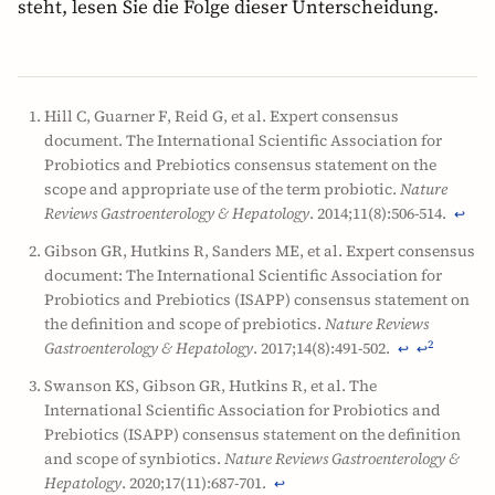
steht, lesen Sie die Folge dieser Unterscheidung.
Hill C, Guarner F, Reid G, et al. Expert consensus
document. The International Scientific Association for
Probiotics and Prebiotics consensus statement on the
scope and appropriate use of the term probiotic.
Nature
Reviews Gastroenterology & Hepatology
. 2014;11(8):506-514.
↩
Gibson GR, Hutkins R, Sanders ME, et al. Expert consensus
document: The International Scientific Association for
Probiotics and Prebiotics (ISAPP) consensus statement on
the definition and scope of prebiotics.
Nature Reviews
Gastroenterology & Hepatology
. 2017;14(8):491-502.
2
↩
↩
Swanson KS, Gibson GR, Hutkins R, et al. The
International Scientific Association for Probiotics and
Prebiotics (ISAPP) consensus statement on the definition
and scope of synbiotics.
Nature Reviews Gastroenterology &
Hepatology
. 2020;17(11):687-701.
↩