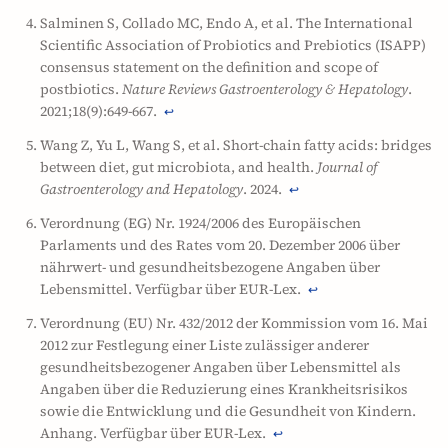
Salminen S, Collado MC, Endo A, et al. The International
Scientific Association of Probiotics and Prebiotics (ISAPP)
consensus statement on the definition and scope of
postbiotics.
Nature Reviews Gastroenterology & Hepatology
.
2021;18(9):649-667.
↩
Wang Z, Yu L, Wang S, et al. Short-chain fatty acids: bridges
between diet, gut microbiota, and health.
Journal of
Gastroenterology and Hepatology
. 2024.
↩
Verordnung (EG) Nr. 1924/2006 des Europäischen
Parlaments und des Rates vom 20. Dezember 2006 über
nährwert- und gesundheitsbezogene Angaben über
Lebensmittel. Verfügbar über EUR-Lex.
↩
Verordnung (EU) Nr. 432/2012 der Kommission vom 16. Mai
2012 zur Festlegung einer Liste zulässiger anderer
gesundheitsbezogener Angaben über Lebensmittel als
Angaben über die Reduzierung eines Krankheitsrisikos
sowie die Entwicklung und die Gesundheit von Kindern.
Anhang. Verfügbar über EUR-Lex.
↩