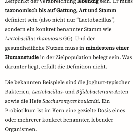
Zeitpunkt der Verabreichung
lebendig
sein. Er muss
taxonomisch bis auf Gattung, Art und Stamm
definiert sein (also nicht nur “Lactobacillus”,
sondern ein konkret benannter Stamm wie
Lactobacillus rhamnosus
GG). Und der
gesundheitliche Nutzen muss in
mindestens einer
Humanstudie
in der Zielpopulation belegt sein. Was
darunter liegt, erfüllt die Definition nicht.
Die bekannten Beispiele sind die Joghurt-typischen
Bakterien,
Lactobacillus
- und
Bifidobacterium
-Arten
sowie die Hefe
Saccharomyces boulardii
. Ein
Probiotikum ist im Kern eine gezielte Dosis eines
oder mehrerer konkret benannter, lebender
Organismen.